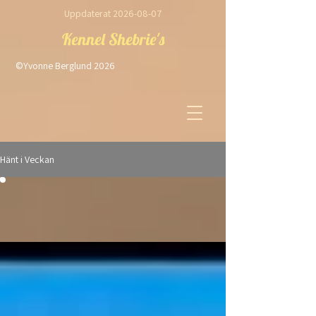
Uppdaterat
2026-08-07
Kennel Shebrie's
©Yvonne Berglund 2026
Hänt i Veckan