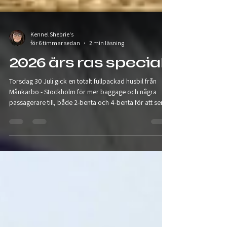
Kennel Shebrie's
för 6 timmar sedan
2 min läsning
2026 års ras special
Torsdag 30 Juli gick en totalt fullpackad husbil från
Månkarbo - Stockholm för mer baggage och några
passagerare till, både 2-benta och 4-benta för att sen
åka vidare till Vårgårda. Själva hade vi bara Chezter
med oss denna gång. Tjejerna som löper fick vara med
Elenore och sen Sateen. Alltid så mysigt att komma ner
till Vårgårda och sammanstråla med alla Schappe
människor. Massor av jobb är det, men trots att man är
så slut på söndagen när bilen rullar hemåt är man fylld
av