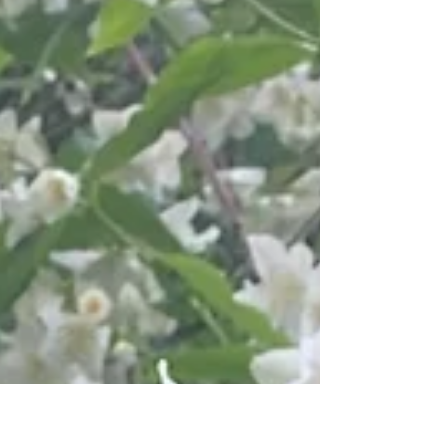
med hundar och värme. Så skönt med värmen men
jobbigt för hundarna. Jag hänger lite vid poolen så klart.
Daisy är på G att löpa igen. Hon är som en klocka.
Denna gång har vi endast en hane i huset som kommer
att må lite dåligt några dagar. Frankie har ju sin alldeles
egna familj nu där han är djupt älskad. Valpa