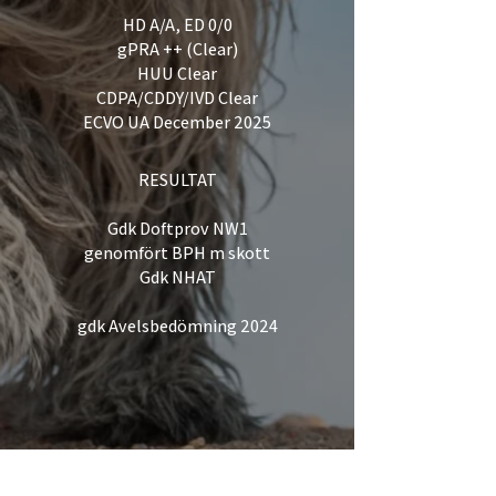
HD A/A, ED 0/0
gPRA ++ (Clear)
HUU Clear
CDPA/CDDY/IVD Clear
ECVO UA December 2025
RESULTAT
Gdk Doftprov NW1
genomfört BPH m skott
Gdk NHAT
gdk Avelsbedömning 2024