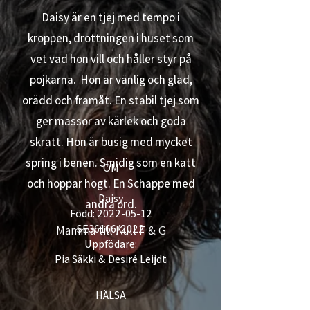
Daisy är en tjej med tempo i
kroppen, drottningen i huset som
vet vad hon vill och håller styr på
pojkarna. Hon är vänlig och glad,
orädd och framåt. En stabil tjej som
ger massor av kärlek och goda
skratt. Hon är busig med mycket
spring i benen. Smidig som en katt
OM
och hoppar högt. En Schappe med
Daisy
andra ord.​​​​
Född: 2022-05-12
SE36166/2022
Mamma till Kull F & G
Uppfödare:
Pia Säkki & Desiré Leijdt
HÄLSA